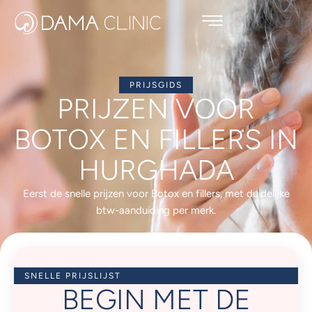
PRIJSGIDS
PRIJZEN VOOR
BOTOX EN FILLERS IN
HURGHADA
Eerst de snelle prijzen voor Botox en fillers, met duidelijke
btw-aanduiding per merk.
SNELLE PRIJSLIJST
BEGIN MET DE