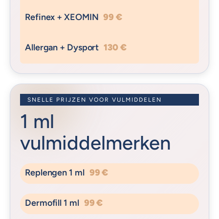
Refinex + XEOMIN
99 €
Allergan + Dysport
130 €
SNELLE PRIJZEN VOOR VULMIDDELEN
1 ml
vulmiddelmerken
Replengen 1 ml
99 €
Dermofill 1 ml
99 €