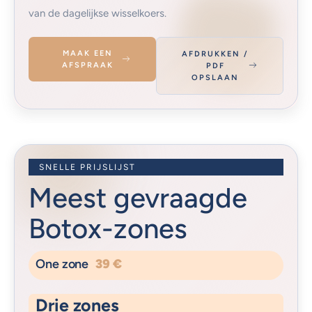
van de dagelijkse wisselkoers.
MAAK EEN
AFDRUKKEN /
AFSPRAAK
PDF
OPSLAAN
SNELLE PRIJSLIJST
Meest gevraagde
Botox-zones
One zone
39 €
Drie zones