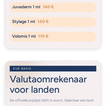
Juvederm 1 ml
140 €
Stylage 1 ml
140 €
Volomis 1 ml
110 €
EUR BASIS
Valutaomrekenaar
voor landen
De officiële prijslijst blijft in euro’s. Selecteer een land